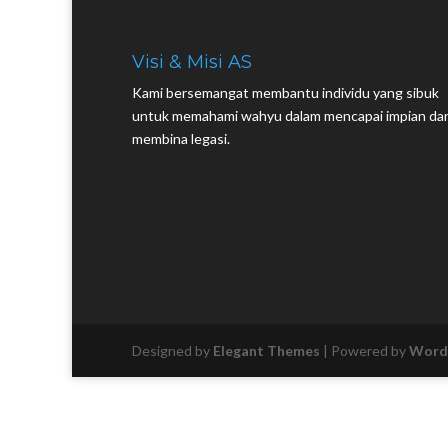
Visi & Misi AS
Kami bersemangat membantu individu yang sibuk
untuk memahami wahyu dalam mencapai impian da
membina legasi.
Designed by
Elegant Themes
| Powered by
Word